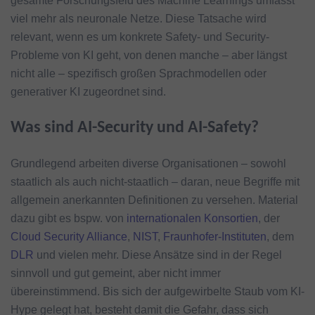
gesamte Forschungsfeld des Machine Learnings umfasst
viel mehr als neuronale Netze. Diese Tatsache wird
relevant, wenn es um konkrete Safety- und Security-
Probleme von KI geht, von denen manche – aber längst
nicht alle – spezifisch großen Sprachmodellen oder
generativer KI zugeordnet sind.
Was sind AI-Security und AI-Safety?
Grundlegend arbeiten diverse Organisationen – sowohl
staatlich als auch nicht-staatlich – daran, neue Begriffe mit
allgemein anerkannten Definitionen zu versehen. Material
dazu gibt es bspw. von
internationalen Konsortien
, der
Cloud Security Alliance
,
NIST
,
Fraunhofer-Instituten
, dem
DLR
und vielen mehr. Diese Ansätze sind in der Regel
sinnvoll und gut gemeint, aber nicht immer
übereinstimmend. Bis sich der aufgewirbelte Staub vom KI-
Hype gelegt hat, besteht damit die Gefahr, dass sich