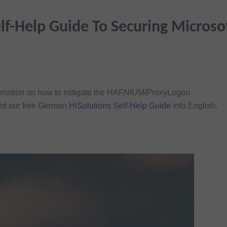
-Help Guide To Securing Microso
formation on how to mitigate the HAFNIUM/ProxyLogon
ted our free German
HiSolutions Self-Help Guide
into English.