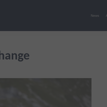
News
hange