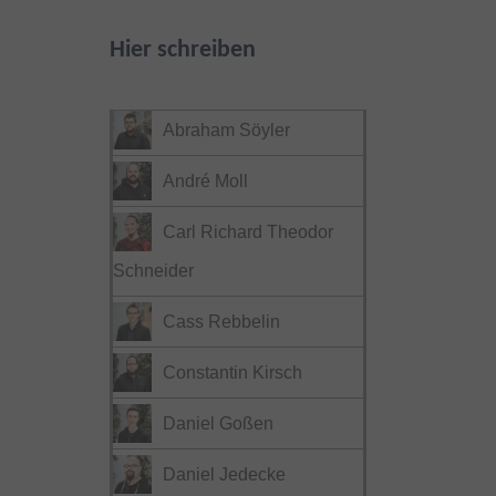
Hier schreiben
Abraham Söyler
André Moll
Carl Richard Theodor
Schneider
Cass Rebbelin
Constantin Kirsch
Daniel Goßen
Daniel Jedecke