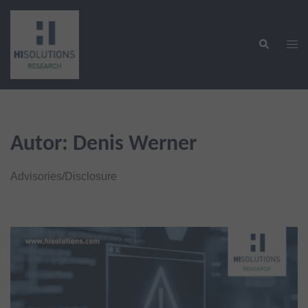
Zum
Inhalt
Suche
springen
Men
ums
Autor:
Denis Werner
Advisories/Disclosure