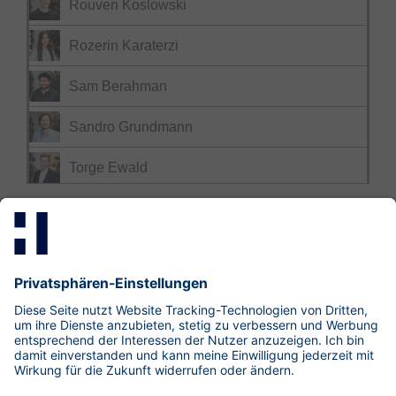
Rouven Koslowski
Rozerin Karaterzi
Sam Berahman
Sandro Grundmann
Torge Ewald
Mastodon
LinkedIn
Xing
research@hisolutions.com