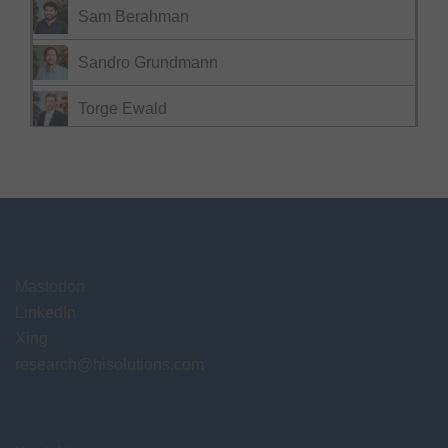
Sam Berahman
Sandro Grundmann
Torge Ewald
Mastodon
LinkedIn
Xing
research@hisolutions.com