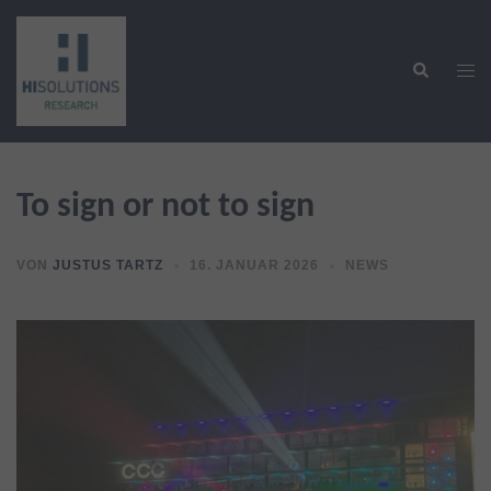
Zum
Inhalt
Suche
springen
Men
ums
To sign or not to sign
VON
JUSTUS TARTZ
16. JANUAR 2026
NEWS