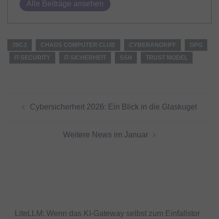
Alle Beiträge ansehen
39C3
CHAOS COMPUTER CLUB
CYBERANGRIFF
GPG
IT-SECURITY
IT-SICHERHEIT
SSH
TRUST MODEL
Beitragsnavigation
Cybersicherheit 2026: Ein Blick in die Glaskugel
Weitere News im Januar
LiteLLM: Wenn das KI-Gateway selbst zum Einfallstor