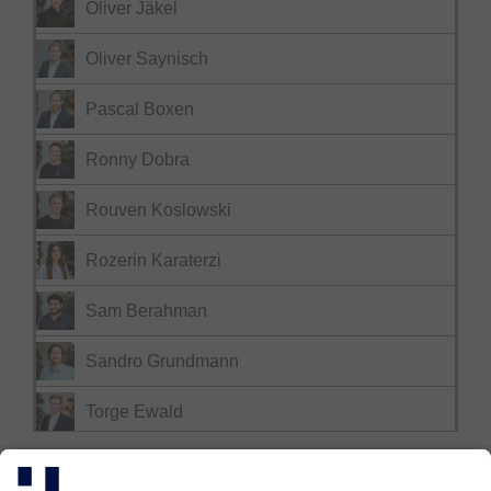
Oliver Jäkel
Oliver Saynisch
Pascal Boxen
Ronny Dobra
Rouven Koslowski
Rozerin Karaterzi
Sam Berahman
Sandro Grundmann
Torge Ewald