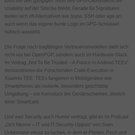
dass bei den gängigen Tools des GPG-Ökosystems die
Usability auf der Strecke bleibt. Gerade für Signaturen
bieten sich oft Alternativen wie bspw. SSH oder age an,
auch wenn das eigene bunte Logo im GPG-Schlüssel
hübsch aussieht.
Die Frage nach tragfähigen Vertrauensmodellen stellt sich
nicht nur bei OpenPGP, sondern auch im Hardware‑Stack.
Im Vortrag „Not To Be Trusted – A Fiasco in Android TEEs“
demonstrieren die Forschenden Code‑Execution in
Xiaomis TEE. TEEs fungieren in Mobilgeräten wie
Smartphones als isolierte, besonders geschützte
Umgebung – ein Kernstück der Gerätesicherheit, ähnlich
einer Smartcard.
Und weil Security auch Humor verträgt, gibt es im Podcast
„Och Menno – IT und IT-Security-Uppsis“ von Sven
Uckermann etwas zu lachen, in dem er Pleiten, Pech und