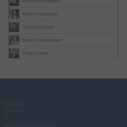
Rouven Koslowski
Rozerin Karaterzi
Sam Berahman
Sandro Grundmann
Torge Ewald
Mastodon
LinkedIn
Xing
research@hisolutions.com