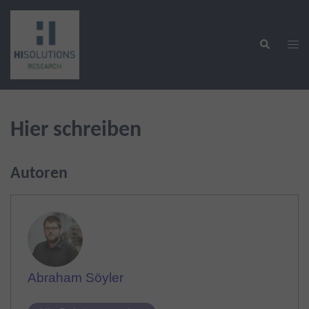
Zum
Inhalt
Suche
springen
Men
ums
Hier schreiben
Autoren
Abraham Söyler