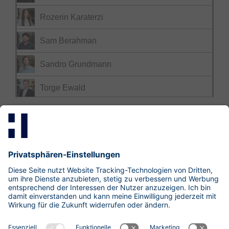
Rozerin Karaterzi
Sam Berahman
Sandro Grundmann
Torge Ewald
Mastodon
LinkedIn
Xing
research@hisolutions.com