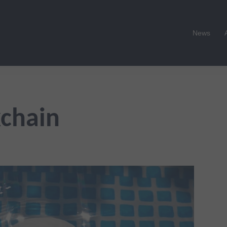
News
kchain