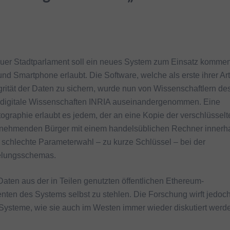
r Stadtparlament soll ein neues System zum Einsatz kommen
nd Smartphone erlaubt. Die Software, welche als erste ihrer Art
egrität der Daten zu sichern, wurde nun von Wissenschaftlern de
ür digitale Wissenschaften INRIA auseinandergenommen. Eine
tographie erlaubt es jedem, der an eine Kopie der verschlüsselt
ilnehmenden Bürger mit einem handelsüblichen Rechner innerh
e schlechte Parameterwahl – zu kurze Schlüssel – bei der
elungsschemas.
d Daten aus der in Teilen genutzten öffentlichen Ethereum-
en des Systems selbst zu stehlen. Die Forschung wirft jedoc
-Systeme, wie sie auch im Westen immer wieder diskutiert werd