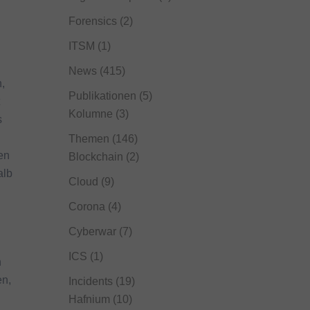
Forensics
(2)
ITSM
(1)
News
(415)
,
Publikationen
(5)
Kolumne
(3)
s
Themen
(146)
en
Blockchain
(2)
alb
Cloud
(9)
Corona
(4)
Cyberwar
(7)
ICS
(1)
h
en,
Incidents
(19)
Hafnium
(10)