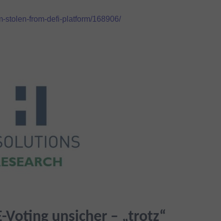
-stolen-from-defi-platform/168906/
-Voting unsicher – „trotz“