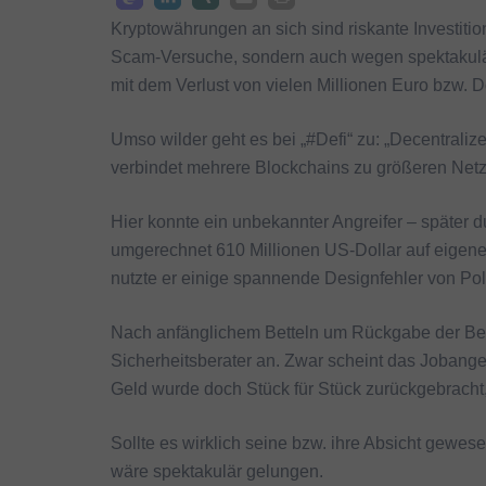
Kryptowährungen an sich sind riskante Investition
Scam-Versuche, sondern auch wegen spektakulärer
mit dem Verlust von vielen Millionen Euro bzw. Do
Umso wilder geht es bei „#Defi“ zu: „Decentraliz
verbindet mehrere Blockchains zu größeren Net
Hier konnte ein unbekannter Angreifer – später d
umgerechnet 610 Millionen US-Dollar auf eigen
nutzte er einige spannende Designfehler von Po
Nach anfänglichem Betteln um Rückgabe der Beu
Sicherheitsberater an. Zwar scheint das Jobang
Geld wurde doch Stück für Stück zurückgebracht, 
Sollte es wirklich seine bzw. ihre Absicht gewes
wäre spektakulär gelungen.