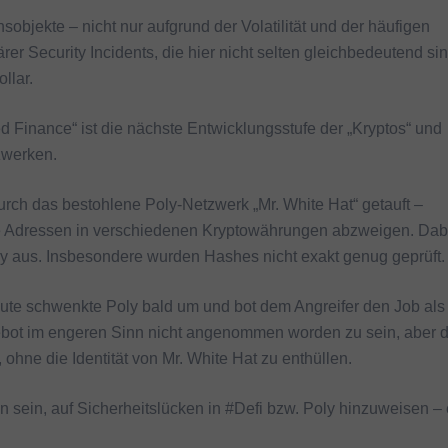
sobjekte – nicht nur aufgrund der Volatilität und der häufigen
 Security Incidents, die hier nicht selten gleichbedeutend si
llar.
ed Finance“ ist die nächste Entwicklungsstufe der „Kryptos“ und
zwerken.
urch das bestohlene Poly-Netzwerk „Mr. White Hat“ getauft –
e Adressen in verschiedenen Kryptowährungen abzweigen. Dab
ly aus. Insbesondere wurden Hashes nicht exakt genug geprüft.
te schwenkte Poly bald um und bot dem Angreifer den Job als
ebot im engeren Sinn nicht angenommen worden zu sein, aber 
ohne die Identität von Mr. White Hat zu enthüllen.
en sein, auf Sicherheitslücken in #Defi bzw. Poly hinzuweisen –