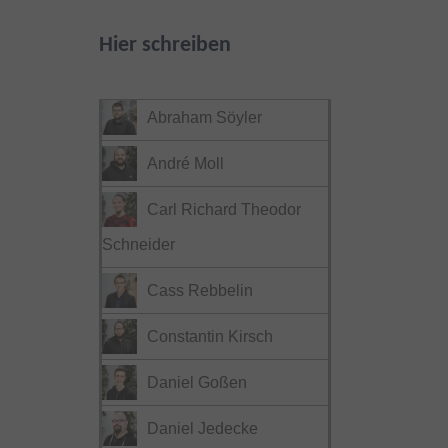
Hier schreiben
Abraham Söyler
André Moll
Carl Richard Theodor
Schneider
Cass Rebbelin
Constantin Kirsch
Daniel Goßen
Daniel Jedecke