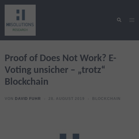
Zum
Inhalt
Suche
springen
Men
ums
Proof of Does Not Work? E-
Voting unsicher – „trotz“
Blockchain
VON
DAVID FUHR
28. AUGUST 2019
BLOCKCHAIN