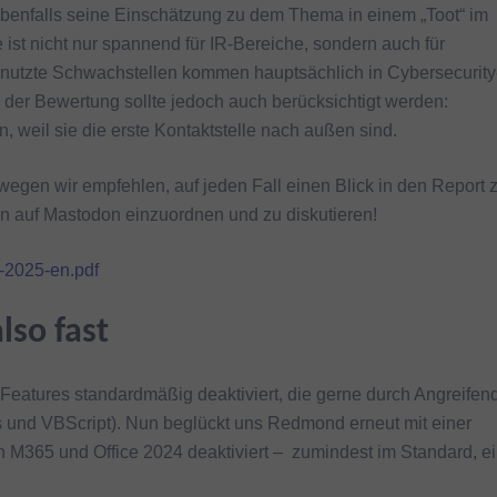
 ebenfalls seine Einschätzung zu dem Thema in einem „Toot“ im
 ist nicht nur spannend für IR-Bereiche, sondern auch für
nutzte Schwachstellen kommen hauptsächlich in Cybersecurity
i der Bewertung sollte jedoch auch berücksichtigt werden:
, weil sie die erste Kontaktstelle nach außen sind.
egen wir empfehlen, auf jeden Fall einen Blick in den Report 
nen auf Mastodon einzuordnen und zu diskutieren!
s-2025-en.pdf
lso fast
 Features standardmäßig deaktiviert, die gerne durch Angreifen
 und VBScript). Nun beglückt uns Redmond erneut mit einer
in M365 und Office 2024 deaktiviert – zumindest im Standard, e