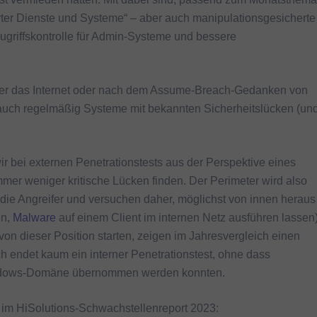
er Dienste und Systeme“ – aber auch manipulationsgesicherte
ugriffskontrolle für Admin-Systeme und bessere
über das Internet oder nach dem Assume-Breach-Gedanken von
ir auch regelmäßig Systeme mit bekannten Sicherheitslücken (un
wir bei externen Penetrationstests aus der Perspektive eines
immer weniger kritische Lücken finden. Der Perimeter wird also
die Angreifer und versuchen daher, möglichst von innen heraus
en,
Malware
auf einem Client im internen Netz ausführen lassen)
 von dieser Position starten, zeigen im Jahresvergleich einen
lich endet kaum ein interner Penetrationstest, ohne dass
Windows-Domäne übernommen werden konnten.
im HiSolutions-Schwachstellenreport 2023: