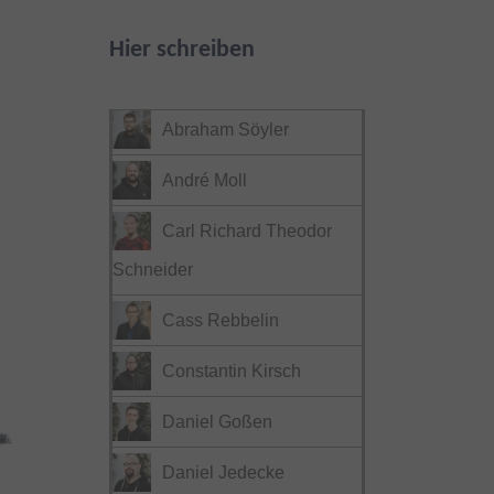
Hier schreiben
Abraham Söyler
André Moll
Carl Richard Theodor
Schneider
Cass Rebbelin
Constantin Kirsch
Daniel Goßen
Daniel Jedecke