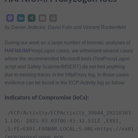
by Daniel Jedecke, David Fuhr und Vincent Rockenfeld
During our work on a large number of forensic analyses of
HAFNIUM
/ProxyLogon cases, we witnessed several cases
where the recommended Microsoft tools (TestProxyLogon
script and Safety Scanner/MSERT) do not find anything
due to missing traces in the HttpProxy log. In those cases
evidence can be found in the ECP Activity log as follow:
Indicators of Compromise (IoCs):
./ECP/Activity/ECPActivity_39844_20210303-
1.LOG: 2021-03-03T06:43:32.531Z ,EX01,
,S:FE=EX01.FOOBAR.LOCAL;S:URL=https://ex01.
/ecp/proxyLogon.ecp