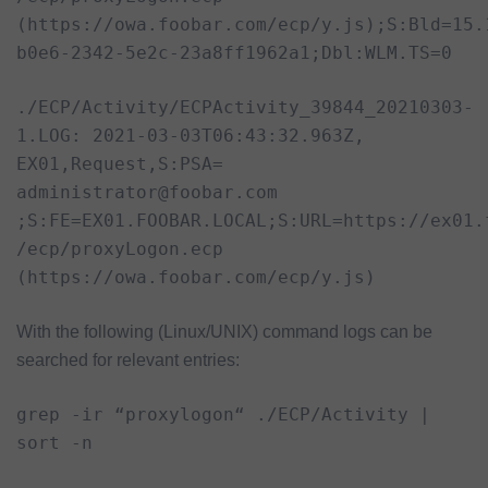
(https://owa.foobar.com/ecp/y.js);S:Bld=15.
b0e6-2342-5e2c-23a8ff1962a1;Dbl:WLM.TS=0
./ECP/Activity/ECPActivity_39844_20210303-
1.LOG: 2021-03-03T06:43:32.963Z,
EX01,Request,S:PSA=
administrator@foobar.com
;S:FE=EX01.FOOBAR.LOCAL;S:URL=https://ex01.
/ecp/proxyLogon.ecp
(https://owa.foobar.com/ecp/y.js)
With the following (Linux/UNIX) command logs can be
searched for relevant entries:
grep -ir “proxylogon“ ./ECP/Activity |
sort -n