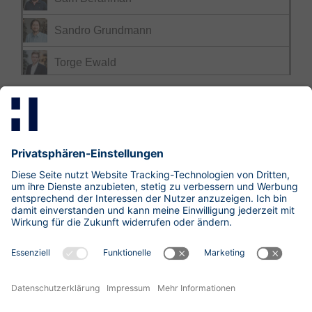
Sandro Grundmann
Torge Ewald
Mastodon
LinkedIn
Xing
research@hisolutions.com
Kontakt