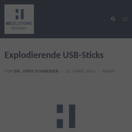
Zum
Inhalt
Suche
springen
Men
ums
Explodierende USB-Sticks
VON
DR. JÖRG SCHNEIDER
13. APRIL 2023
NEWS