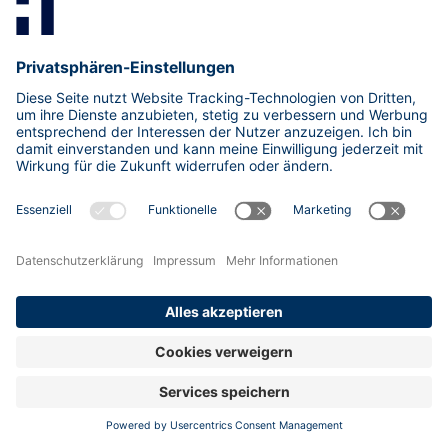
Beitragsnavigation
Klassische Phishing-Simulationen sind tot, lang
lebe der Phishing Drill
Über Zero-Click Chains und das Security Modell von
Mobilgeräten
LiteLLM: Wenn das KI-Gateway selbst zum Einfallstor
wird
8. Juli 2026
Der Patch-Tsunami von 2026
8. Juli 2026
Aktiv ausgenutzte Schwachstellen häufen sich: