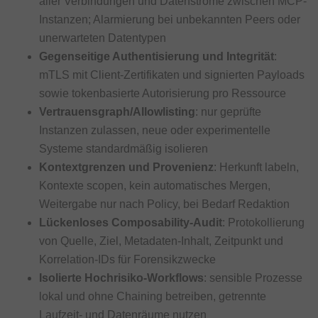
aller Verbindungen und Datenströme zwischen MCP-
Instanzen; Alarmierung bei unbekannten Peers oder
unerwarteten Datentypen
Gegenseitige Authentisierung und Integrität
:
mTLS mit Client-Zertifikaten und signierten Payloads
sowie tokenbasierte Autorisierung pro Ressource
Vertrauensgraph/Allowlisting
: nur geprüfte
Instanzen zulassen, neue oder experimentelle
Systeme standardmäßig isolieren
Kontextgrenzen und Provenienz
: Herkunft labeln,
Kontexte scopen, kein automatisches Mergen,
Weitergabe nur nach Policy, bei Bedarf Redaktion
Lückenloses Composability-Audit
: Protokollierung
von Quelle, Ziel, Metadaten-Inhalt, Zeitpunkt und
Korrelation-IDs für Forensikzwecke
Isolierte Hochrisiko-Workflows
: sensible Prozesse
lokal und ohne Chaining betreiben, getrennte
Laufzeit- und Datenräume nutzen