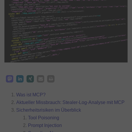
Was ist MCP?
Aktueller Missbrauch: Stealer-Log-Analyse mit MCP
Sicherheitsrisiken im Überblick
Tool Poisoning
Prompt Injection