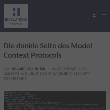
Zum
Inhalt
Suche
springen
Men
ums
Die dunkle Seite des Model
Context Protocols
VON
HOLGER VON RHEIN
10. SEPTEMBER 2025
ALLGEMEIN
,
KI/ML
,
RISIKOMANAGEMENT
,
SECURITY
ENGINEERING