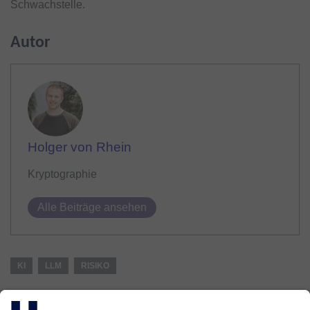
Schwachstelle.
Autor
Holger von Rhein
Kryptographie
Alle Beiträge ansehen
KI
LLM
RISIKO