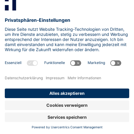
Aufrufer, Kontextausschnitt, Prompt, Antwort und
Korrelation-IDs erfassen
Anomalie-Erkennung
: wiederholte oder ähnliche
Prompts, ungewöhnlich lange Antwortketten oder
Abweichungen vom Muster automatisch markieren
und Alarm auslösen
Human-in-the-Loop
: kritische Sampling-Vorgänge,
z. B. bei sensiblen Daten oder sicherheitsrelevanten
Aufgaben, durch einen Menschen freigegeben oder
überprüfen lassen, bevor sie ausgeführt oder
weiterverwendet werden
Raten- und Quotenlimits
: Begrenzung pro
Nutzenden, Prozess oder Tool; Durchsetzung von
Throttling, Backoff und Budget pro Zeitfenster
Kontext nach Minimalprinzip
: Zugriff nur auf
notwendige Teile, Redaction/Scoping und getrennte
Kontexte pro Anfrage