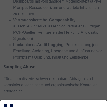
Dashboards mit vollständigem Modellkontext (aktive
Prompts, Ressourcen), um unerwartete Inhalte früh
zu erkennen
Vertrauenskette bei Composability
:
ausschließliches Zulassen von vertrauenswürdigen
MCP-Quellen; verifizieren der Herkunft (Allowlists,
Signaturen)
Lückenloses Audit-Logging
: Protokollierung jeder
Erstellung, Änderung, Übergabe und Ausführung von
Prompts mit Ursprung, Inhalt und Zeitstempel
Sampling Abuse
Für automatisierte, schwer erkennbare Abfragen sind
kombinierte technische und organisatorische Kontrollen
erforderlich.
Lückenloses Sampling-Logging
: Zeitpunkt,