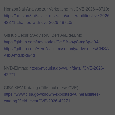
Horizon3.ai-Analyse zur Verkettung mit CVE-2026-48710:
https://horizon3.ai/attack-research/vulnerabilities/cve-2026-
42271-chained-with-cve-2026-48710/
GitHub Security Advisory (BerriAI/LiteLLM):
https://github.com/advisories/GHSA-v4p8-mg3p-g94g
,
https://github.com/BerriAI/litellm/security/advisories/GHSA-
v4p8-mg3p-g94g
NVD-Eintrag:
https://nvd.nist.gov/vuln/detail/CVE-2026-
42271
CISA KEV-Katalog (Filter auf diese CVE):
https://www.cisa.gov/known-exploited-vulnerabilities-
catalog?field_cve=CVE-2026-42271