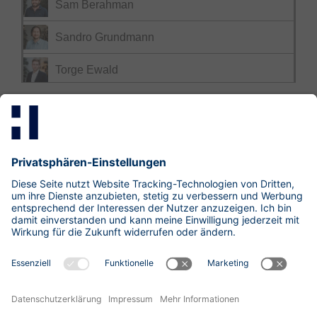
Sam Berahman
Sandro Grundmann
Torge Ewald
Mastodon
LinkedIn
Xing
research@hisolutions.com
Kontakt