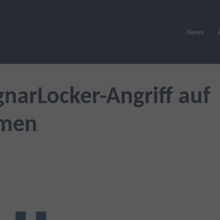
News
arLocker-Angriff auf
hmen