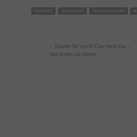
DARKNET
DATENLEAK
HACKERANGRIFF
M
Beitragsnavigation
Shame On You If I Can Hack You –
Star-Daten als Geisel