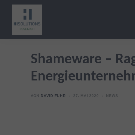
Zum
Inhalt
springen
Shameware – Ragn
Energieunterne
VON
DAVID FUHR
27. MAI 2020
NEWS