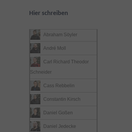
Hier schreiben
Abraham Söyler
André Moll
Carl Richard Theodor
Schneider
Cass Rebbelin
Constantin Kirsch
Daniel Goßen
Daniel Jedecke