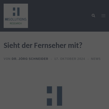
Zum
Inhalt
Suche
springen
Men
ums
Sieht der Fernseher mit?
VON
DR. JÖRG SCHNEIDER
17. OKTOBER 2024
NEWS