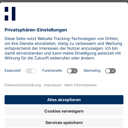
Mastodon
LinkedIn
Xing
research@hisolutions.com
Kontakt
HiSolutions AG
Impressum
Datenschutzhinweise