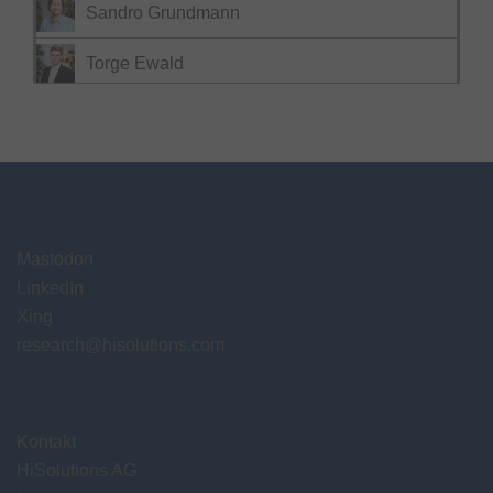
Sandro Grundmann
Torge Ewald
Mastodon
LinkedIn
Xing
research@hisolutions.com
Kontakt
HiSolutions AG