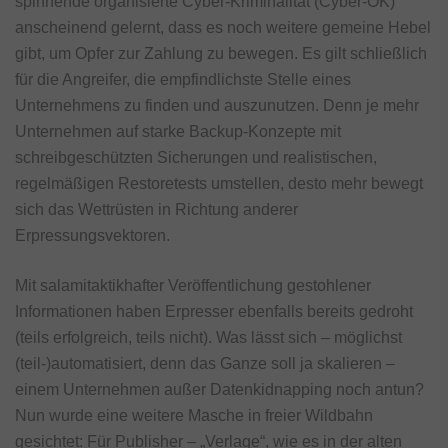
spinnende organisierte Cyber-Kriminalität (Cyber-OK)
anscheinend gelernt, dass es noch weitere gemeine Hebel
gibt, um Opfer zur Zahlung zu bewegen. Es gilt schließlich
für die Angreifer, die empfindlichste Stelle eines
Unternehmens zu finden und auszunutzen. Denn je mehr
Unternehmen auf starke Backup-Konzepte mit
schreibgeschützten Sicherungen und realistischen,
regelmäßigen Restoretests umstellen, desto mehr bewegt
sich das Wettrüsten in Richtung anderer
Erpressungsvektoren.
Mit salamitaktikhafter Veröffentlichung gestohlener
Informationen haben Erpresser ebenfalls bereits gedroht
(teils erfolgreich, teils nicht). Was lässt sich – möglichst
(teil-)automatisiert, denn das Ganze soll ja skalieren –
einem Unternehmen außer Datenkidnapping noch antun?
Nun wurde eine weitere Masche in freier Wildbahn
gesichtet: Für Publisher – „Verlage“, wie es in der alten