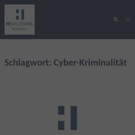
Zum
Inhalt
Suche
springen
Men
ums
Schlagwort:
Cyber-Kriminalität