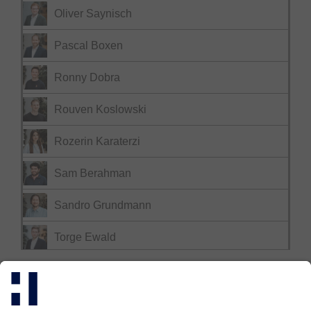
Oliver Saynisch
Pascal Boxen
Ronny Dobra
Rouven Koslowski
Rozerin Karaterzi
Sam Berahman
Sandro Grundmann
Torge Ewald