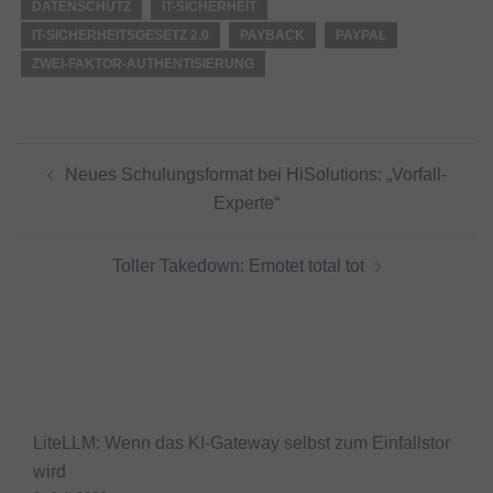
DATENSCHUTZ
IT-SICHERHEIT
IT-SICHERHEITSGESETZ 2.0
PAYBACK
PAYPAL
ZWEI-FAKTOR-AUTHENTISIERUNG
Beitragsnavigation
Neues Schulungsformat bei HiSolutions: „Vorfall-
Experte“
Toller Takedown: Emotet total tot
LiteLLM: Wenn das KI-Gateway selbst zum Einfallstor
wird