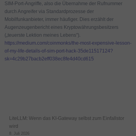
SIM-Port-Angriffe, also die Übernahme der Rufnummer
durch Angreifer via Standardprozesse der
Mobilfunkanbieter, immer häufiger. Dies erzählt der
Augenzeugenbericht eines Kryptowährungsbesitzers
(„teuerste Lektion meines Lebens“).
https://medium.com/coinmonks/the-most-expensive-lesson-
of-my-life-details-of-sim-port-hack-35de11517124?
sk=4c29b27bacb2eff038ec8fe4d40cd615
LiteLLM: Wenn das KI-Gateway selbst zum Einfallstor
wird
8. Juli 2026