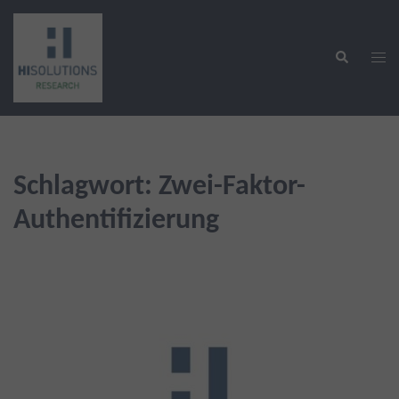
Zum
Inhalt
Suche
springen
Men
ums
Schlagwort:
Zwei-Faktor-
Authentifizierung