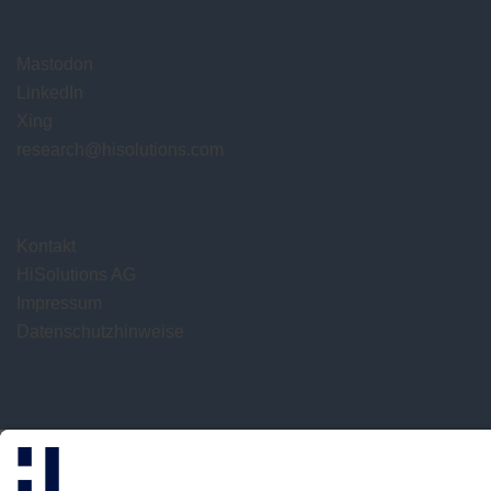
Mastodon
LinkedIn
Xing
research@hisolutions.com
Kontakt
HiSolutions AG
Impressum
Datenschutzhinweise