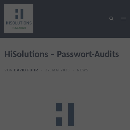
Zum
Inhalt
Suche
springen
Men
ums
HiSolutions – Passwort-Audits
VON
DAVID FUHR
27. MAI 2020
NEWS