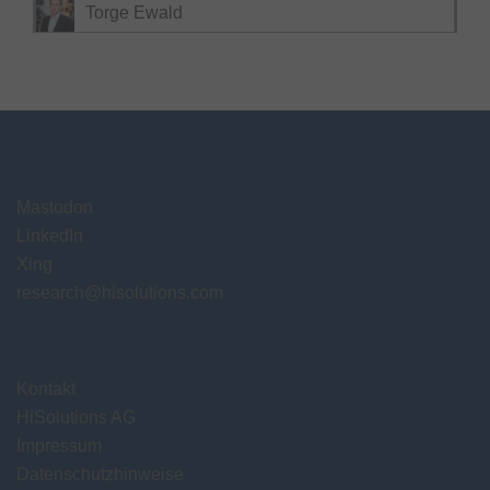
Torge Ewald
Mastodon
LinkedIn
Xing
research@hisolutions.com
Kontakt
HiSolutions AG
Impressum
Datenschutzhinweise