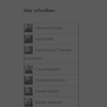
Hier schreiben
Abraham Söyler
André Moll
Carl Richard Theodor
Schneider
Cass Rebbelin
Constantin Kirsch
Daniel Goßen
Daniel Jedecke