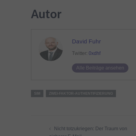
Autor
David Fuhr
Twitter:
0xdhf
Alle Beiträge ansehen
SIM
ZWEI-FAKTOR-AUTHENTIFIZIERUNG
Beitragsnavigation
Nicht totzukriegen: Der Traum von