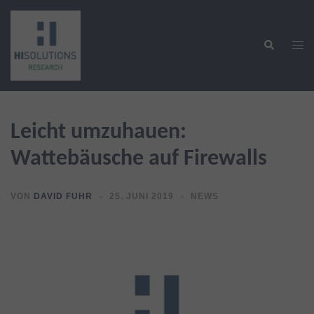
Zum
Inhalt
Suche
springen
Men
ums
Leicht umzuhauen:
Wattebäusche auf Firewalls
VON
DAVID FUHR
25. JUNI 2019
NEWS