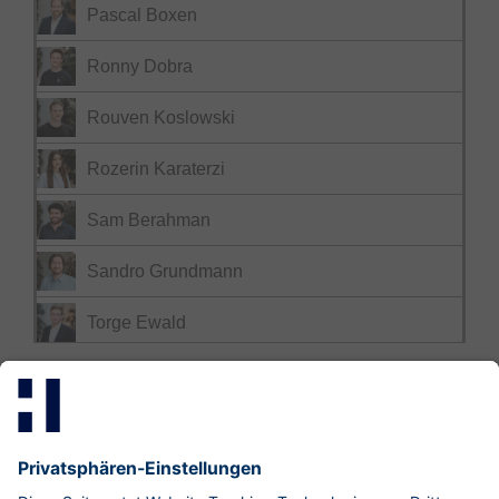
Pascal Boxen
Ronny Dobra
Rouven Koslowski
Rozerin Karaterzi
Sam Berahman
Sandro Grundmann
Torge Ewald