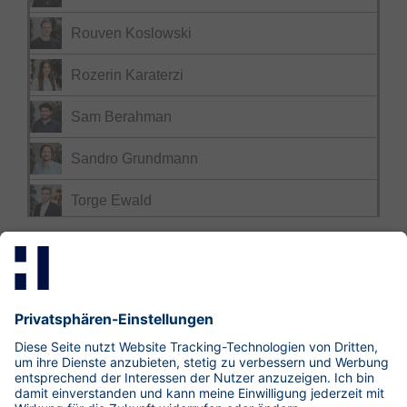
Rouven Koslowski
Rozerin Karaterzi
Sam Berahman
Sandro Grundmann
Torge Ewald
Mastodon
LinkedIn