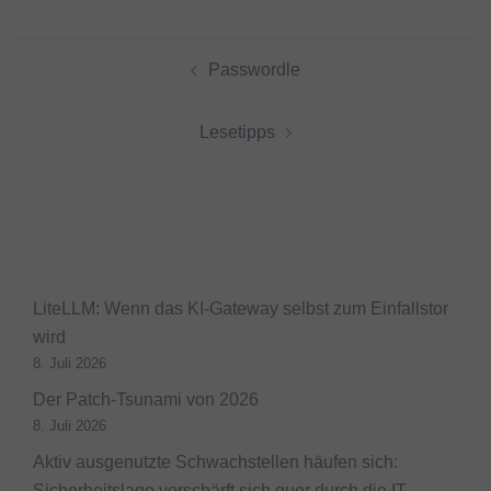
Beitragsnavigation
Passwordle
Lesetipps
LiteLLM: Wenn das KI-Gateway selbst zum Einfallstor
wird
8. Juli 2026
Der Patch-Tsunami von 2026
8. Juli 2026
Aktiv ausgenutzte Schwachstellen häufen sich:
Sicherheitslage verschärft sich quer durch die IT-