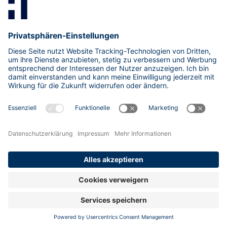
Mastodon
LinkedIn
Xing
research@hisolutions.com
Kontakt
HiSolutions AG
Impressum
Datenschutzhinweise