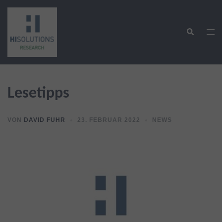
Zum
Inhalt
Suche
springen
Men
ums
Lesetipps
VON
DAVID FUHR
23. FEBRUAR 2022
NEWS