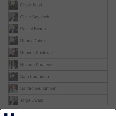
Oliver Jäkel
Oliver Saynisch
Pascal Boxen
Ronny Dobra
Rouven Koslowski
Rozerin Karaterzi
Sam Berahman
Sandro Grundmann
Torge Ewald