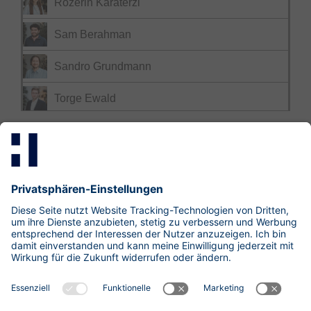
Rozerin Karaterzi
Sam Berahman
Sandro Grundmann
Torge Ewald
Mastodon
LinkedIn
Xing
research@hisolutions.com