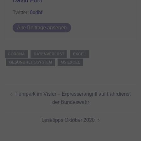
David Fuhr
Twitter:
0xdhf
Alle Beiträge ansehen
CORONA
DATENVERLUST
EXCEL
GESUNDHEITSSYSTEM
MS EXCEL
Beitragsnavigation
Fuhrpark im Visier – Erpresserangriff auf Fahrdienst
der Bundeswehr
Lesetipps Oktober 2020