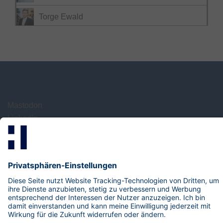
Torge Ewald
Mastodon
LinkedIn
Xing
research@hisolutions.com
Kontakt
HiSolutions AG
Impressum