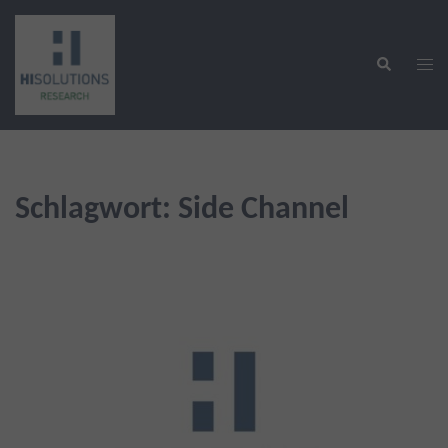
Zum
Inhalt
Suche
springen
Men
ums
Schlagwort:
Side Channel