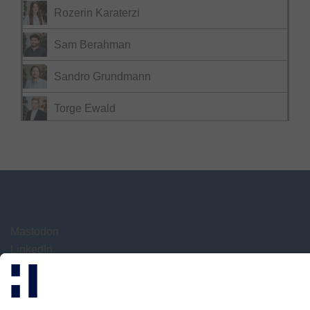
Rozerin Karaterzi
Sam Berahman
Sandro Grundmann
Torge Ewald
Mastodon
LinkedIn
Xing
research@hisolutions.com