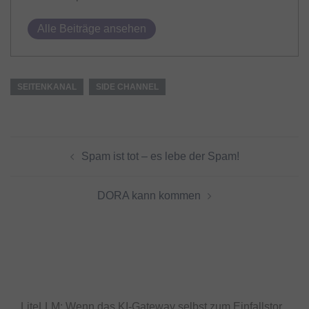
Alle Beiträge ansehen
SEITENKANAL
SIDE CHANNEL
Beitragsnavigation
Spam ist tot – es lebe der Spam!
DORA kann kommen
LiteLLM: Wenn das KI-Gateway selbst zum Einfallstor