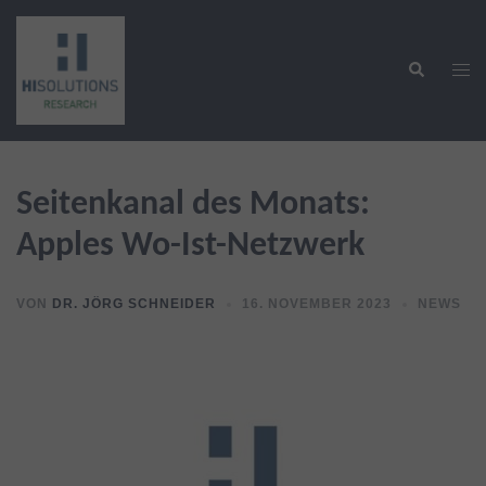
Zum
Inhalt
Suche
springen
Men
ums
Seitenkanal des Monats:
Apples Wo-Ist-Netzwerk
VON
DR. JÖRG SCHNEIDER
16. NOVEMBER 2023
NEWS