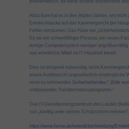
problematisch, da diese schwer ausreichend abzus
Allzu bunt hat es in den letzten Jahren, um nicht
Emotet-Attacke auf das Kammergericht der Haupts
Fehler einräumen. Das Haus sei „sicherheitstech
Es sei ein schwerfälliger Prozess, ein neues Fa
dortige Computersystem weniger angriffsanfällig
nun erhebliche Mittel im IT-Haushalt bereit.
Dies ist dringend notwendig, ist im Kammergeric
einem Auditbericht ungewöhnlich eindringliche W
ernst zu nehmendes
Sicherheitsrisiko
.“ „Bitte w
umfassendes Transformationsprogramm.“
Das IT-Dienstleistungszentrum des Landes Berl
nun „künftig unter seinen Schutzschirm nehmen“.
https://www.heise.de/newsticker/meldung/Emotet