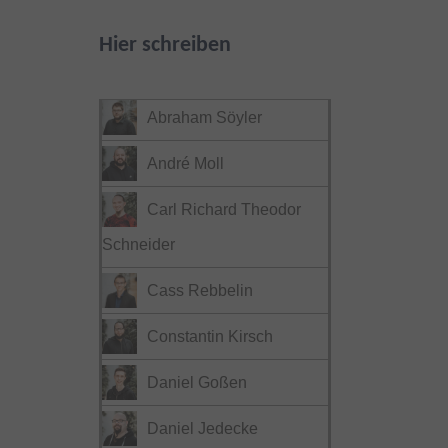
Hier schreiben
Abraham Söyler
André Moll
Carl Richard Theodor
Schneider
Cass Rebbelin
Constantin Kirsch
Daniel Goßen
Daniel Jedecke