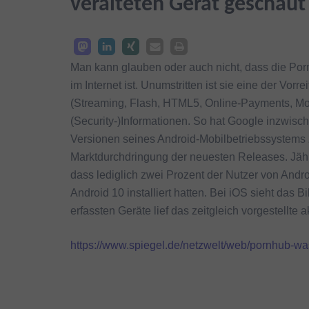
veralteten Gerät geschaut
Man kann glauben oder auch nicht, dass die Porn
im Internet ist. Unumstritten ist sie eine der V
(Streaming, Flash, HTML5, Online-Payments, Mobi
(Security-)Informationen. So hat Google inzwis
Versionen seines Android-Mobilbetriebssystems z
Marktdurchdringung der neuesten Releases. Jährl
dass lediglich zwei Prozent der Nutzer von Andr
Android 10 installiert hatten. Bei iOS sieht das 
erfassten Geräte lief das zeitgleich vorgestellte a
https://www.spiegel.de/netzwelt/web/pornhub-wa