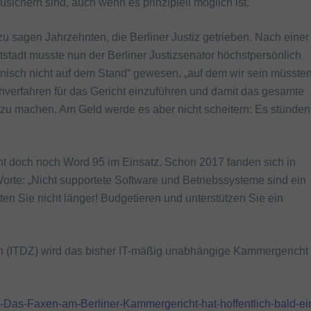
ichern sind, auch wenn es prinzipiell möglich ist.
 zu sagen Jahrzehnten, die Berliner Justiz getrieben. Nach einer
tadt musste nun der Berliner Justizsenator höchstpersönlich
nisch nicht auf dem Stand“ gewesen, „auf dem wir sein müssten
chverfahren für das Gericht einzuführen und damit das gesamte
 zu machen. Am Geld werde es aber nicht scheitern: Es stünden
ht doch noch Word 95 im Einsatz. Schon 2017 fanden sich in
orte: „Nicht supportete Software und Betriebssysteme sind ein
arten Sie nicht länger! Budgetieren und unterstützen Sie ein
in (ITDZ) wird das bisher IT-mäßig unabhängige Kammergericht
-Das-Faxen-am-Berliner-Kammergericht-hat-hoffentlich-bald-ei