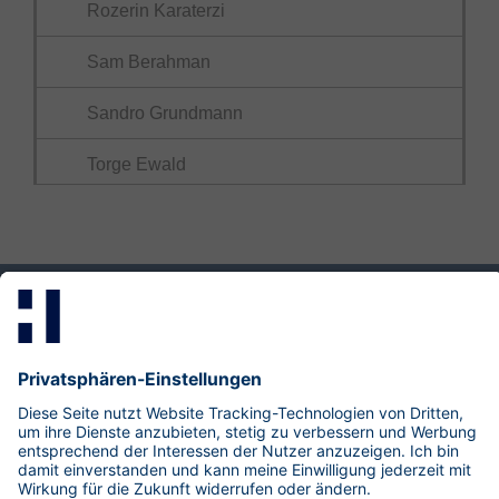
Rozerin Karaterzi
Sam Berahman
Sandro Grundmann
Torge Ewald
Mastodon
LinkedIn
Xing
research@hisolutions.com