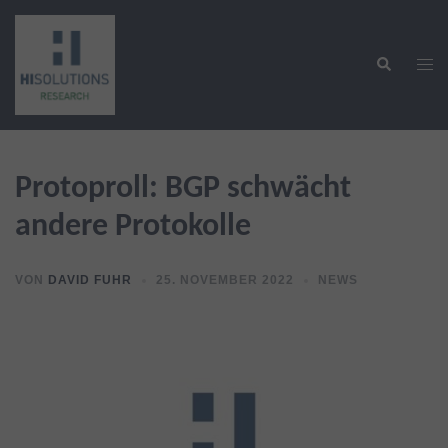
Zum
Inhalt
Suche
springen
Men
ums
Protoproll: BGP schwächt
andere Protokolle
VON
DAVID FUHR
25. NOVEMBER 2022
NEWS