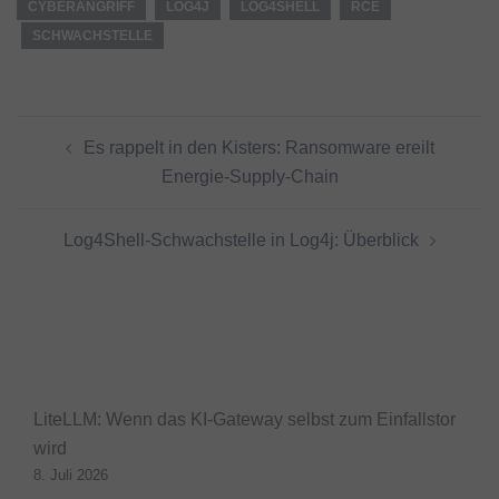
CYBERANGRIFF
LOG4J
LOG4SHELL
RCE
SCHWACHSTELLE
Beitragsnavigation
Es rappelt in den Kisters: Ransomware ereilt
Energie-Supply-Chain
Log4Shell-Schwachstelle in Log4j: Überblick
LiteLLM: Wenn das KI-Gateway selbst zum Einfallstor
wird
8. Juli 2026