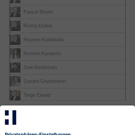
Pascal Boxen
Ronny Dobra
Rouven Koslowski
Rozerin Karaterzi
Sam Berahman
Sandro Grundmann
Torge Ewald