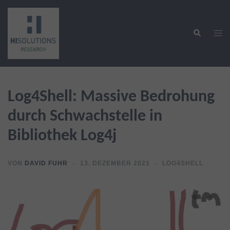
Zum
Inhalt
Suche
springen
Men
ums
Log4Shell: Massive Bedrohung
durch Schwachstelle in
Bibliothek Log4j
VON
DAVID FUHR
13. DEZEMBER 2021
LOG4SHELL