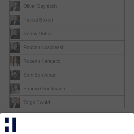
Oliver Saynisch
Pascal Boxen
Ronny Dobra
Rouven Koslowski
Rozerin Karaterzi
Sam Berahman
Sandro Grundmann
Torge Ewald