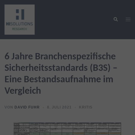
Zum
Inhalt
Suche
springen
Men
ums
6 Jahre Branchenspezifische
Sicherheitsstandards (B3S) –
Eine Bestandsaufnahme im
Vergleich
VON
DAVID FUHR
8. JULI 2021
KRITIS