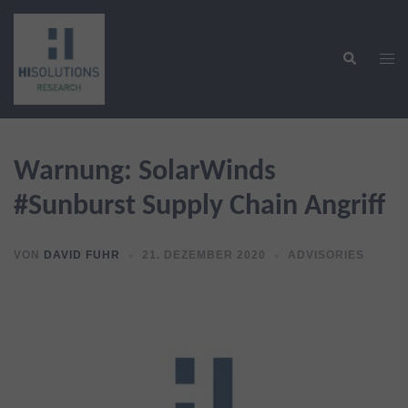
Zum
Inhalt
Suche
springen
Men
ums
Warnung: SolarWinds
#Sunburst Supply Chain Angriff
VON
DAVID FUHR
21. DEZEMBER 2020
ADVISORIES