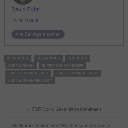
David Fuhr
Twitter:
0xdhf
Alle Beiträge ansehen
#SUNBURST
SOLARWINDS
SUNBURST
SUPPLY CHAIN
SUPPLY CHAIN ANGRIFF
SUPPLY CHAIN ATTACK
SUPPLY CHAIN ATTACKE
SUPPLY CHAIN SECURITY
Beitragsnavigation
ZDF-Doku: Gestohlene Identitäten
Die Ikarussen kommen? Flächensonnenbrand in IT-