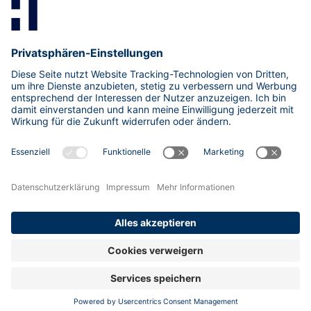
Mastodon
LinkedIn
Xing
research@hisolutions.com
Kontakt
HiSolutions AG
Impressum
Datenschutzhinweise