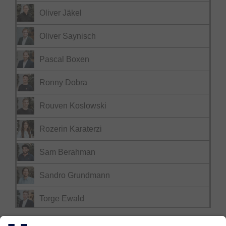
Oliver Jäkel
Oliver Saynisch
Pascal Boxen
Ronny Dobra
Rouven Koslowski
Rozerin Karaterzi
Sam Berahman
Sandro Grundmann
Torge Ewald