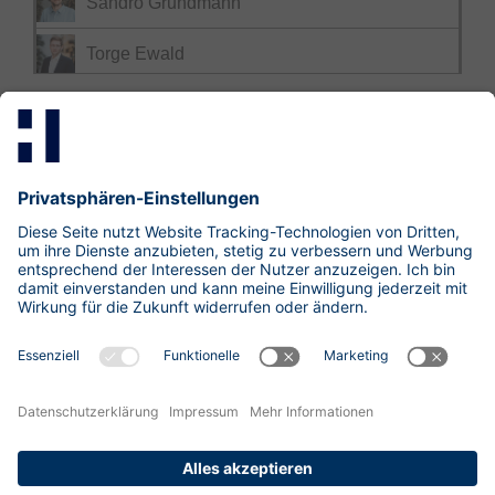
Sandro Grundmann
Torge Ewald
Mastodon
LinkedIn
Xing
research@hisolutions.com
Kontakt
HiSolutions AG
Impressum