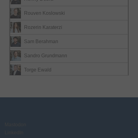
Rouven Koslowski
Rozerin Karaterzi
Sam Berahman
Sandro Grundmann
Torge Ewald
Mastodon
LinkedIn