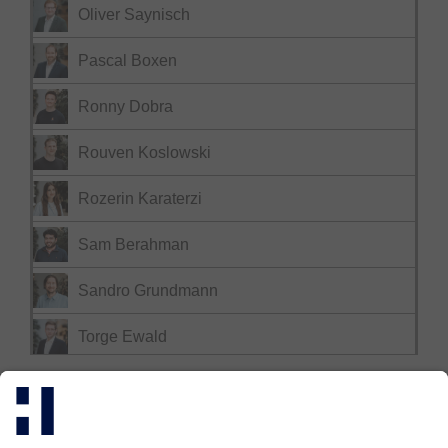
Oliver Saynisch
Pascal Boxen
Ronny Dobra
Rouven Koslowski
Rozerin Karaterzi
Sam Berahman
Sandro Grundmann
Torge Ewald