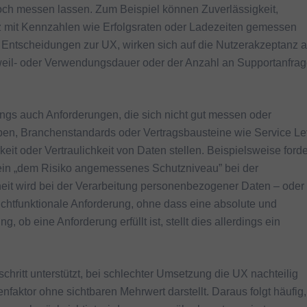
 noch messen lassen. Zum Beispiel können Zuverlässigkeit,
z mit Kennzahlen wie Erfolgsraten oder Ladezeiten gemessen
h Entscheidungen zur UX, wirken sich auf die Nutzerakzeptanz 
weil- oder Verwendungsdauer oder der Anzahl an Supportanfra
ngs auch Anforderungen, die sich nicht gut messen oder
ben, Branchenstandards oder Vertragsbausteine wie Service Le
it oder Vertraulichkeit von Daten stellen. Beispielsweise forde
 ein „dem Risiko angemessenes Schutzniveau” bei der
it wird bei der Verarbeitung personenbezogener Daten – oder 
ichtfunktionale Anforderung, ohne dass eine absolute und
g, ob eine Anforderung erfüllt ist, stellt dies allerdings ein
chritt unterstützt, bei schlechter Umsetzung die UX nachteilig
enfaktor ohne sichtbaren Mehrwert darstellt. Daraus folgt häufig,