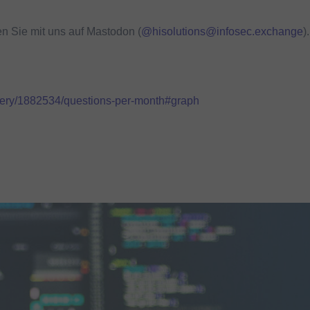
n Sie mit uns auf Mastodon (
@hisolutions@infosec.exchange
).
query/1882534/questions-per-month#graph