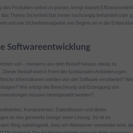
g des Produktes selbst zu planen, bringt sowohl Effizienzvorteil
d das Thema Sicherheit fast immer nachrangig behandelt oder g
mmt und wie Sicherheitsaspekte von Beginn an in die Entwicklu
e Softwareentwicklung
t werden soll – meistens aus dem Bedarf heraus, etwas zu
n. Dieser Bedarf wird in Form der funktionalen Anforderungen
: Welche Informationen werden von der Software verarbeitet? Wi
rtragen? Wie erfolgt die Berechnung und Erzeugung von
 Anwendungen müssen bereitgestellt werden?
ittstellen, Komponenten, Datenflüssen und deren
en an das generelle Design einer Lösung. So ist es
sem Blog naheliegend, dass ein Webserver verwendet wird, de
TTP überträgt. Die Architektur könnte also wie folgt aussehen: