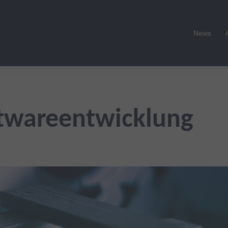
News
twareentwicklung