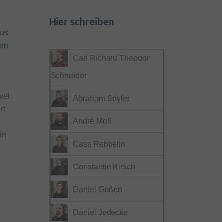
Hier schreiben
aus
gen
Carl Richard Theodor
Schneider
vel
Abraham Söyler
rt
André Moll
in
Cass Rebbelin
Constantin Kirsch
Daniel Goßen
Daniel Jedecke