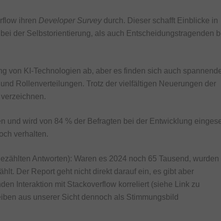
rflow ihren
Developer Survey
durch. Dieser schafft Einblicke in
bei der Selbstorientierung, als auch Entscheidungstragenden b
ung von KI-Technologien ab, aber es finden sich auch spannend
nd Rollenverteilungen. Trotz der vielfältigen Neuerungen der
 verzeichnen.
n und wird von 84 % der Befragten bei der Entwicklung eingese
noch verhalten.
 gezählten Antworten): Waren es 2024 noch 65 Tausend, wurden 
t. Der Report geht nicht direkt darauf ein, es gibt aber
n Interaktion mit Stackoverflow korreliert (siehe Link zu
leiben aus unserer Sicht dennoch als Stimmungsbild