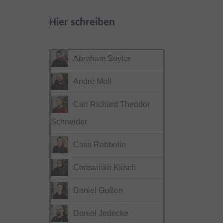
Hier schreiben
Abraham Söyler
André Moll
Carl Richard Theodor
Schneider
Cass Rebbelin
Constantin Kirsch
Daniel Goßen
Daniel Jedecke