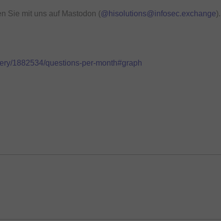
n Sie mit uns auf Mastodon (
@hisolutions@infosec.exchange
).
query/1882534/questions-per-month#graph