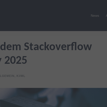
News
 dem Stackoverflow
y 2025
LGEMEIN
,
KI/ML