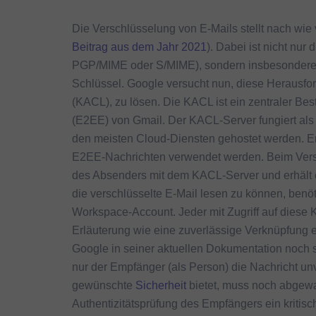
Die Verschlüsselung von E-Mails stellt nach wie
Beitrag aus dem Jahr 2021
). Dabei ist nicht nu
PGP/MIME oder S/MIME), sondern insbesondere au
Schlüssel. Google versucht nun, diese Herausfor
(KACL), zu lösen. Die KACL ist ein zentraler B
(E2EE) von Gmail. Der KACL-Server fungiert als 
den meisten Cloud-Diensten gehostet werden. Er 
E2EE-Nachrichten verwendet werden. Beim Versan
des Absenders mit dem KACL-Server und erhält
die verschlüsselte E-Mail lesen zu können, ben
Workspace-Account. Jeder mit Zugriff auf diese 
Erläuterung wie eine zuverlässige Verknüpfung er
Google in seiner aktuellen Dokumentation noch s
nur der Empfänger (als Person) die Nachricht unv
gewünschte
Sicherheit
bietet, muss noch abgewar
Authentizitätsprüfung des Empfängers ein kritisc