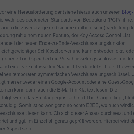
 vor eine Herausforderung dar (siehe hierzu auch unseren
Blog-
r die Wahl des geeigneten Standards von Bedeutung (PGP/inline,
ch die zuverlässige und sichere (authentische) Verteilung de
derung mit einem neuen Feature, der Key Access Control List
estandteil der neuen Ende-zu-Ende-Verschlüsselungsfunktion
leichtgewichtiger Schlüsselserver und kann entweder lokal ode
generiert und speichert die Verschlüsselungsschlüssel, die für
d einer verschlüsselten Nachricht verbindet sich der Browse
 einen temporären symmetrischen Verschlüsselungsschlüssel.
ötigt man entweder einen Google-Account oder eine Guest-Goog
Konten kann dann auch die E-Mail im Klartext lesen. Die
folgt, wenn das Empfängerpostfach nicht bei Google liegt, blei
chuldig. Somit ist es weniger eine echte E2EE, wo auch wirkli
erschlüsselt lesen kann. Ob sich dieser Ansatz durchsetzt und 
tet und ggf. im Einzelfall genau geprüft werden. Hierbei wird d
her Aspekt sein.