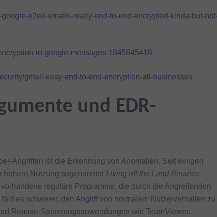
w-google-e2ee-emails-really-end-to-end-encrypted-kinda-but-not
d-encryption-in-google-messages-1845845418
security/gmail-easy-end-to-end-encryption-all-businesses
gumente und EDR-
er-Angriffen ist die Erkennung von Anomalien. Seit einigen
mer höhere Nutzung sogenannter
Living off the Land Binaries
s vorhandene reguläre Programme, die durch die Angreifenden
fällt es schwerer, den
Angriff
von normalem Nutzerverhalten zu
ür sind Remote-Steuerungsanwendungen wie TeamViewer.