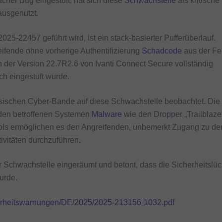
acher Bug eingestuft, hat sich diese
Schwachstelle
als kritische
ausgenutzt.
5-22457 geführt wird, ist ein stack-basierter Pufferüberlauf.
ifende ohne vorherige Authentifizierung
Schadcode
aus der Fe
 der Version 22.7R2.6 von Ivanti Connect Secure vollständig
ch eingestuft wurde.
nesischen Cyber-Bande auf diese Schwachstelle beobachtet. Die
 den betroffenen Systemen
Malware
wie den Dropper „Trailblaze
 Tools ermöglichen es den Angreifenden, unbemerkt Zugang zu de
ivitäten durchzuführen.
er Schwachstelle eingeräumt und betont, dass die Sicherheitslü
urde.
erheitswarnungen/DE/2025/2025-213156-1032.pdf