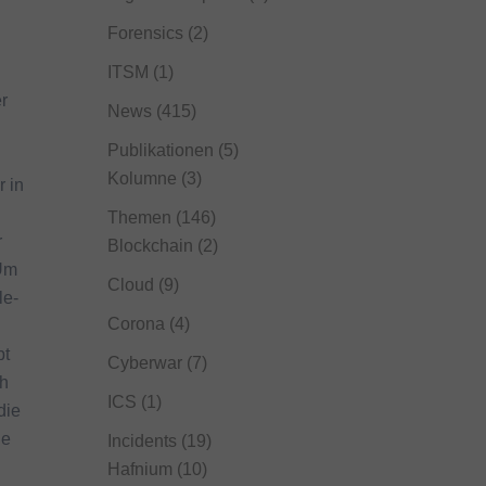
Forensics
(2)
ITSM
(1)
r
News
(415)
Publikationen
(5)
Kolumne
(3)
r in
Themen
(146)
r
Blockchain
(2)
 Um
Cloud
(9)
le-
Corona
(4)
bt
Cyberwar
(7)
ch
ICS
(1)
die
ie
Incidents
(19)
Hafnium
(10)