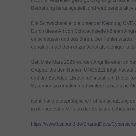
(ICS) für Aufsehen gesorgt. Ursprünglich als einf
Bedrohung herausgestellt und wird bereits aktiv 
Die Schwachstelle, die unter der Kennung CVE-202
Durch diese Art von Schwachstelle können Angre
einschleusen und ausführen. Der Fehler wurde in
gepatcht, nachdem er zunächst als weniger kritis
Seit Mitte März 2025 wurden Angriffe einer chi
Gruppe, die den Namen UNC5221 trägt, hat auf
und die Backdoor „Brushfire“ installiert. Diese
Systemen zu erhalten und weitere schädliche Akt
Ivanti hat die ursprüngliche Fehleinschätzung d
in der neuesten Version der Software behoben w
https://www.bsi.bund.de/SharedDocs/Cybersich