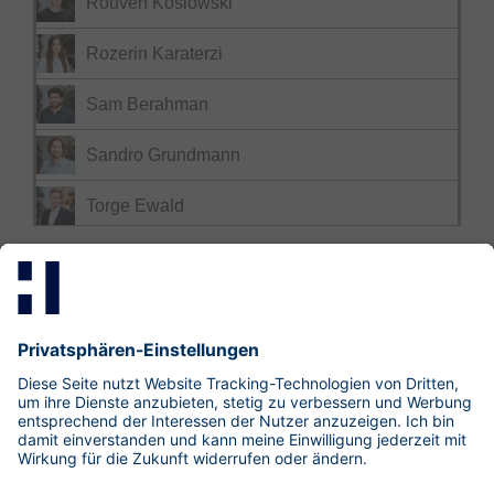
Rouven Koslowski
Rozerin Karaterzi
Sam Berahman
Sandro Grundmann
Torge Ewald
Mastodon
LinkedIn
Xing
research@hisolutions.com