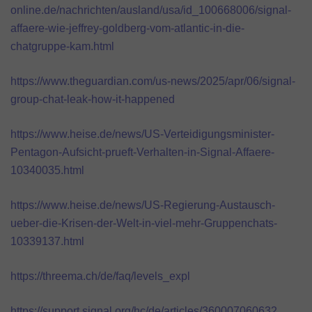
online.de/nachrichten/ausland/usa/id_100668006/signal-
affaere-wie-jeffrey-goldberg-vom-atlantic-in-die-
chatgruppe-kam.html
https://www.theguardian.com/us-news/2025/apr/06/signal-
group-chat-leak-how-it-happened
https://www.heise.de/news/US-Verteidigungsminister-
Pentagon-Aufsicht-prueft-Verhalten-in-Signal-Affaere-
10340035.html
https://www.heise.de/news/US-Regierung-Austausch-
ueber-die-Krisen-der-Welt-in-viel-mehr-Gruppenchats-
10339137.html
https://threema.ch/de/faq/levels_expl
https://support.signal.org/hc/de/articles/360007060632