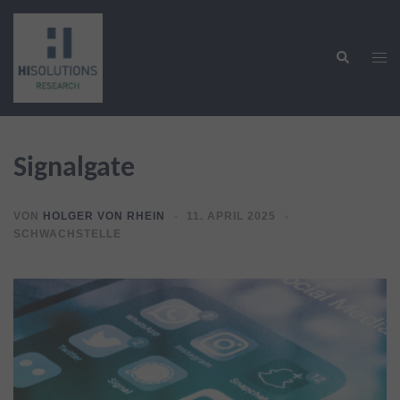
Zum
Inhalt
Suche
springen
Men
ums
Signalgate
VON
HOLGER VON RHEIN
11. APRIL 2025
SCHWACHSTELLE