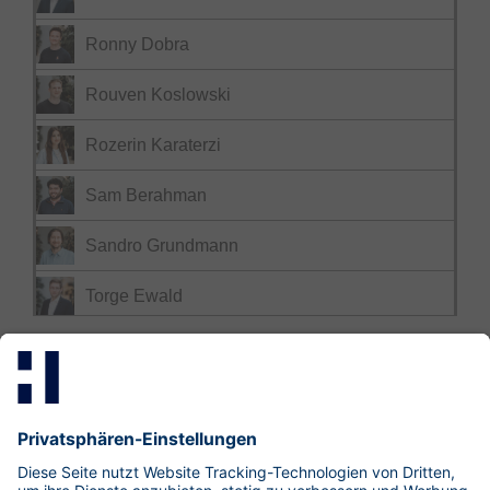
Ronny Dobra
Rouven Koslowski
Rozerin Karaterzi
Sam Berahman
Sandro Grundmann
Torge Ewald