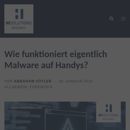
Zum
Inhalt
Suche
springen
Men
ums
Wie funktioniert eigentlich
Malware auf Handys?
VON
ABRAHAM SÖYLER
16. JANUAR 2025
ALLGEMEIN
,
FORENSICS