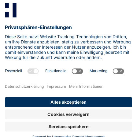
Mastodon
LinkedIn
Xing
research@hisolutions.com
Kontakt
HiSolutions AG
Impressum
Datenschutzhinweise