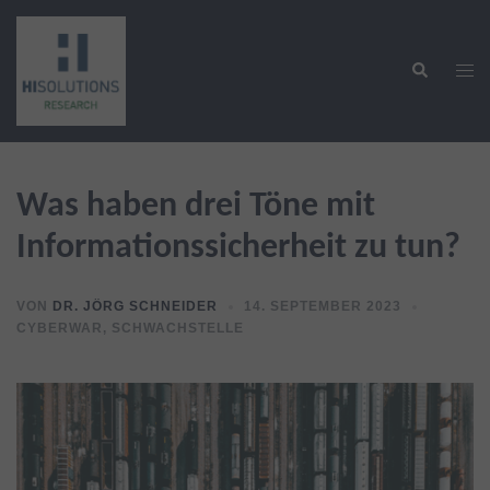
Zum
Inhalt
Suche
springen
Men
ums
Was haben drei Töne mit
Informationssicherheit zu tun?
VON
DR. JÖRG SCHNEIDER
14. SEPTEMBER 2023
CYBERWAR
,
SCHWACHSTELLE