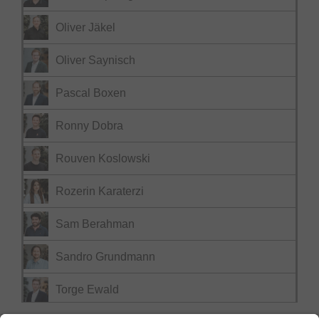
Oliver Jäkel
Oliver Saynisch
Pascal Boxen
Ronny Dobra
Rouven Koslowski
Rozerin Karaterzi
Sam Berahman
Sandro Grundmann
Torge Ewald