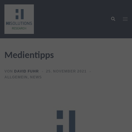
Zum
Inhalt
Suche
springen
Men
ums
Medientipps
VON
DAVID FUHR
25. NOVEMBER 2021
ALLGEMEIN
,
NEWS