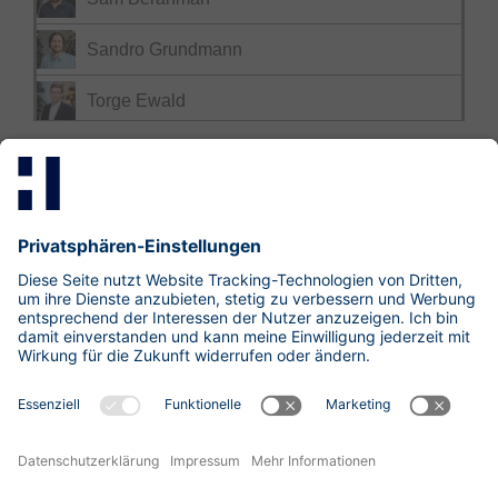
Sandro Grundmann
Torge Ewald
Mastodon
LinkedIn
Xing
research@hisolutions.com
Kontakt