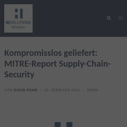
Zum
Inhalt
Suche
springen
Men
ums
Kompromisslos geliefert:
MITRE-Report Supply-Chain-
Security
VON
DAVID FUHR
25. FEBRUAR 2021
NEWS