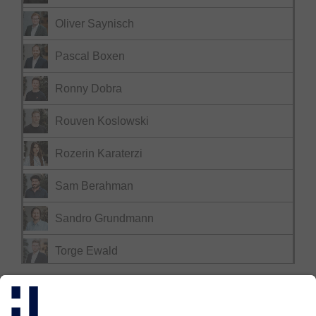
Oliver Saynisch
Pascal Boxen
Ronny Dobra
Rouven Koslowski
Rozerin Karaterzi
Sam Berahman
Sandro Grundmann
Torge Ewald