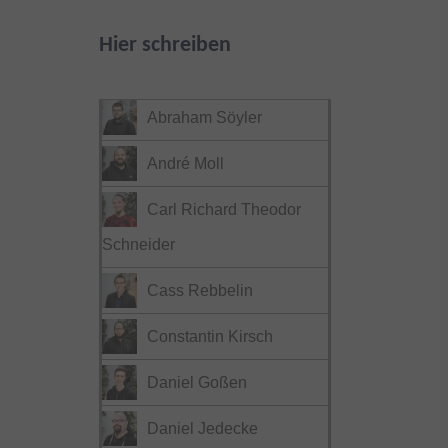
Hier schreiben
Abraham Söyler
André Moll
Carl Richard Theodor
Schneider
Cass Rebbelin
Constantin Kirsch
Daniel Goßen
Daniel Jedecke