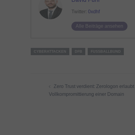
Twitter:
0xdhf
Alle Beiträge ansehen
CYBERATTACKEN
DFB
FUSSBALLBUND
Beitragsnavigation
Zero Trust verdient: Zerologon erlaubt
Vollkompromittierung einer Domain