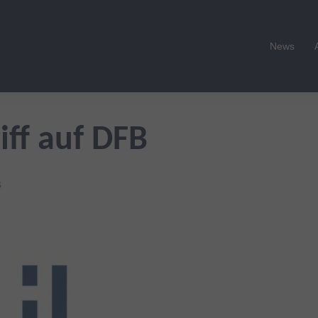
News
iff auf DFB
S