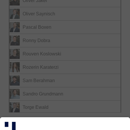
Oliver Jäkel
Oliver Saynisch
Pascal Boxen
Ronny Dobra
Rouven Koslowski
Rozerin Karaterzi
Sam Berahman
Sandro Grundmann
Torge Ewald