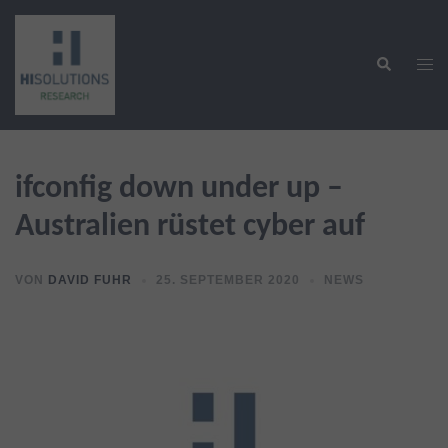
Zum
Inhalt
Suche
springen
Men
ums
ifconfig down under up –
Australien rüstet cyber auf
VON
DAVID FUHR
25. SEPTEMBER 2020
NEWS