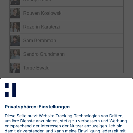
Rouven Koslowski
Rozerin Karaterzi
Sam Berahman
Sandro Grundmann
Torge Ewald
Mastodon
LinkedIn